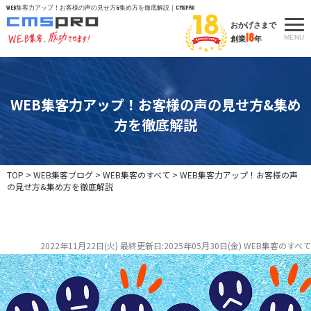
WEB集客力アップ！お客様の声の見せ方&集め方を徹底解説｜CMSpro
おかげさまで
18
MENU
創業
年
WEB集客力アップ！お客様の声の見せ方&集め
方を徹底解説
TOP
>
WEB集客ブログ
>
WEB集客のすべて
>
WEB集客力アップ！お客様の声
の見せ方&集め方を徹底解説
2022年11月22日(火)
最終更新日:2025年05月30日(金)
WEB集客のすべて