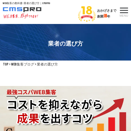
WEB集客の教科書 -業者の選び方｜CMSpro
おかげさまで
18
MENU
創業
年
業者の選び方
TOP
>
WEB集客ブログ
>
業者の選び方