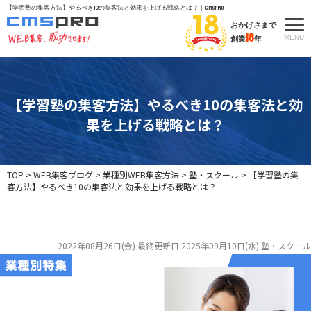
【学習塾の集客方法】やるべき10の集客法と効果を上げる戦略とは？｜CMSpro
おかげさまで
18
MENU
創業
年
【学習塾の集客方法】やるべき10の集客法と効
果を上げる戦略とは？
TOP
>
WEB集客ブログ
>
業種別WEB集客方法
>
塾・スクール
>
【学習塾の集
客方法】やるべき10の集客法と効果を上げる戦略とは？
2022年08月26日(金)
最終更新日:2025年09月10日(水)
塾・スクール