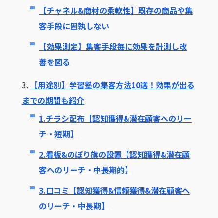
【チャネル&商材の柔軟性】既存の商品や集
客手段に固執しない
【効果測定】集客手段毎に効果を計測し改
善を図る
3.
【用途別】学習塾の集客方法10選！効果が出る
までの期間も紹介
1.チラシ配布【認知獲得&潜在顧客へのリー
チ・短期】
2.看板&のぼり旗の設置【認知獲得&潜在顧
客へのリーチ・中長期的】
3.口コミ【認知獲得&信頼獲得&潜在顧客へ
のリーチ・中長期】