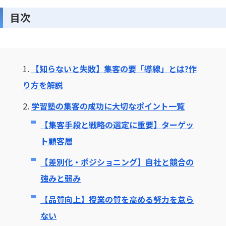
目次
1.
【知らないと失敗】集客の要「導線」とは?作
り方を解説
2.
学習塾の集客の成功に大切なポイント一覧
【集客手段と戦略の選定に重要】ターゲッ
ト顧客層
【差別化・ポジショニング】自社と競合の
強みと弱み
【品質向上】授業の質を高める努力を怠ら
ない