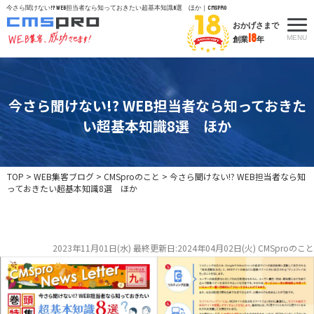
今さら聞けない!? WEB担当者なら知っておきたい超基本知識8選 ほか｜CMSpro
おかげさまで
18
MENU
創業
年
今さら聞けない!? WEB担当者なら知っておきた
い超基本知識8選 ほか
TOP
>
WEB集客ブログ
>
CMSproのこと
>
今さら聞けない!? WEB担当者なら知
っておきたい超基本知識8選 ほか
2023年11月01日(水)
最終更新日:2024年04月02日(火)
CMSproのこと