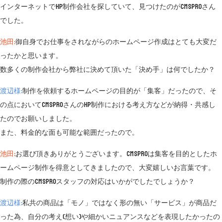
インターネットでHP制作会社を探していて、見つけたのがCMSproさん
でした。
池田:
御自身でお仕事をされながらのホームページ作成はとても大変だ
ったかと思います。
数多くの制作会社から弊社に決めて頂いた「決め手」は何でしたか？
渡辺様:
制作を依頼するホームページの目的が「集客」だったので、そ
の点においてCMSproさんのHP制作における考え方などが納得・共感し
たのでお願いしました。
また、料金的な面も可能な範囲だったので。
池田:
お選び頂きありがとうございます。CMSproは集客を目的としたホ
ームページ制作を得意としてきましたので、大変嬉しいお言葉です。
制作の際のCMSproスタッフの対応はいかがでしたでしょうか？
渡辺様:
私共の商品は「モノ」ではなく形の無い「サービス」が商品だ
った為、自分の考え(想い)や細かいニュアンスなどを表現したかったの