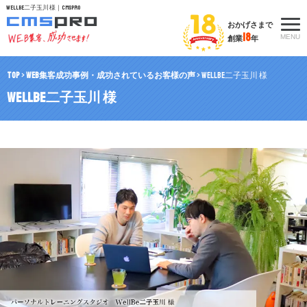
WellBe二子玉川 様｜CMSpro
おかげさまで
18
MENU
創業
年
TOP
>
WEB集客成功事例・成功されているお客様の声
>
WellBe二子玉川 様
WellBe二子玉川 様