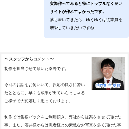
実際作ってみると特にトラブルなく良い
サイトが作れてよかったです。
落ち着いてきたら、ゆくゆくは従業員を
増やしていきたいですね。
〜 スタッフからコメント 〜
制作を担当させて頂いた秦野です。
今回のお話をお伺いいて、反応の良さに驚い
たとともに、早くも成果が出ていらっしゃる
ご様子で大変嬉しく思っております。
制作では集客パックをご利用頂き、弊社から提案をさせて頂けた
事、また、酒井様からは患者様との素敵なお写真を多く頂けた事