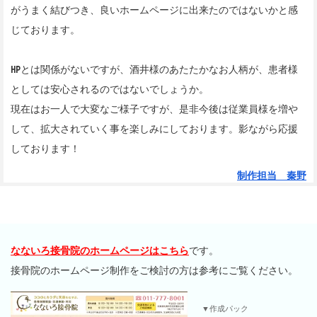
がうまく結びつき、良いホームページに出来たのではないかと感
じております。
HPとは関係がないですが、酒井様のあたたかなお人柄が、患者様
としては安心されるのではないでしょうか。
現在はお一人で大変なご様子ですが、是非今後は従業員様を増や
して、拡大されていく事を楽しみにしております。影ながら応援
しております！
制作担当 秦野
なないろ接骨院のホームページはこちら
です。
接骨院のホームページ制作をご検討の方は参考にご覧ください。
▼作成パック