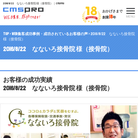
2016/8/22 なないろ接骨院 様（接骨院）｜CMSpro
おかげさまで
18
MENU
創業
年
TOP
>
WEB集客成功事例・成功されているお客様の声
>
2016/8/22 なないろ接骨院
様（接骨院）
2016/8/22 なないろ接骨院 様（接骨院）
お客様の成功実績
2016/8/22 なないろ接骨院 様（接骨院）