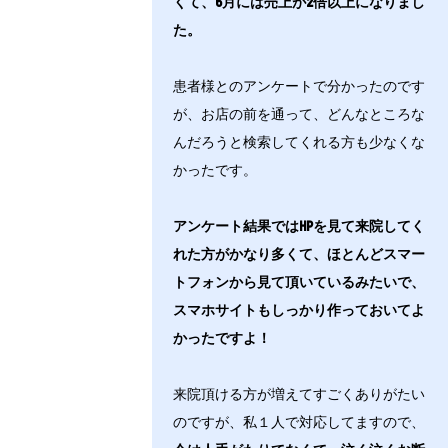
くて、6月には売上が2倍以上になりまし
た。
患者様とのアンケートで分かったのです
が、お店の前を通って、どんなところな
んだろうと検索してくれる方も少なくな
かったです。
アンケート結果ではHPを見て来院してく
れた方がかなり多くて、ほとんどスマー
トフォンから見て頂いているみたいで、
スマホサイトもしっかり作っておいてよ
かったですよ！
来院頂ける方が増えてすごくありがたい
のですが、私１人で対応してますので、