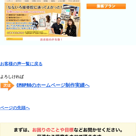
お客様の声一覧に戻る
よろしければ
CMSproのホームページ制作実績へ
ページの先頭へ