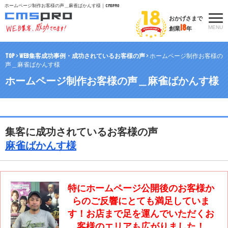
ホームページ制作お客様の声＿麻雀ばかんす様｜CMSpro
おかげさまで
18
MENU
創業
年
TOP
>
WEB集客成功事例・成功されているお客様の声
>
ホームページ制作お客様の
声＿麻雀ばかんす様
ホームページ制作お客様の声＿麻雀ばかんす様
集客に成功されているお客様の声
麻雀ばかんす様
特にホームページ公開後のお客様か
らのご反響にとても満足していま
す！お店まで足を運んでいただくお
客様のエリアも広がりました！