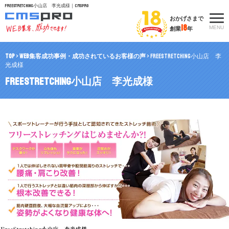
FreeStretching小山店 李光成様｜CMSpro
おかげさまで
18
MENU
創業
年
TOP
>
WEB集客成功事例・成功されているお客様の声
>
FreeStretching小山店 李
光成様
FreeStretching小山店 李光成様