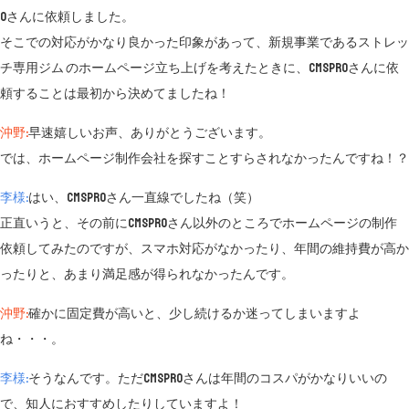
oさんに依頼しました。
そこでの対応がかなり良かった印象があって、新規事業であるストレッ
チ専用ジム のホームページ立ち上げを考えたときに、CMSproさんに依
頼することは最初から決めてましたね！
沖野:
早速嬉しいお声、ありがとうございます。
では、ホームページ制作会社を探すことすらされなかったんですね！？
李様:
はい、CMSproさん一直線でしたね（笑）
正直いうと、その前にCMSproさん以外のところでホームページの制作
依頼してみたのですが、スマホ対応がなかったり、年間の維持費が高か
ったりと、あまり満足感が得られなかったんです。
沖野:
確かに固定費が高いと、少し続けるか迷ってしまいますよ
ね・・・。
李様:
そうなんです。ただCMSproさんは年間のコスパがかなりいいの
で、知人におすすめしたりしていますよ！