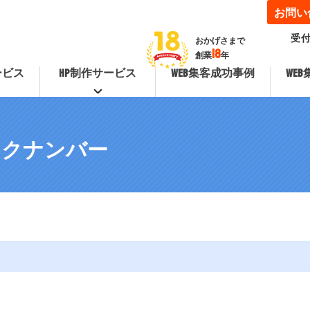
お問い
受付
おかげさまで
18
創業
年
ービス
HP制作サービス
WEB集客成功事例
WE
ックナンバー